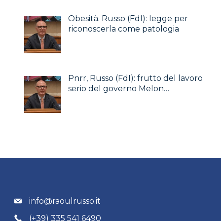
Obesità. Russo (FdI): legge per
riconoscerla come patologia
Pnrr, Russo (FdI): frutto del lavoro
serio del governo Melon…
info@raoulrusso.it
(+39) 335 541 6490