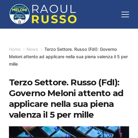
Skip
to
content
Minimal
Agency
Home
News
Terzo Settore. Russo (FdI): Governo
Meloni attento ad applicare nella sua piena valenza il 5 per
mille
Terzo Settore. Russo (FdI):
Governo Meloni attento ad
applicare nella sua piena
valenza il 5 per mille