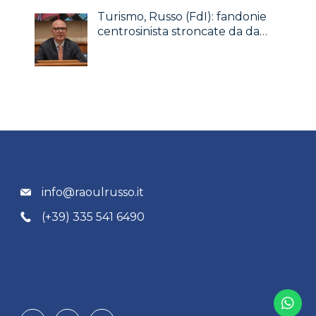
Turismo, Russo (FdI): fandonie
centrosinista stroncate da da…
info@raoulrusso.it
(+39) 335 541 6490