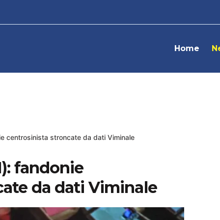
Home
N
e centrosinista stroncate da dati Viminale
): fandonie
cate da dati Viminale