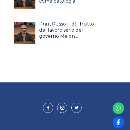
come patologia
Pnrr, Russo (FdI): frutto
del lavoro serio del
governo Melon…