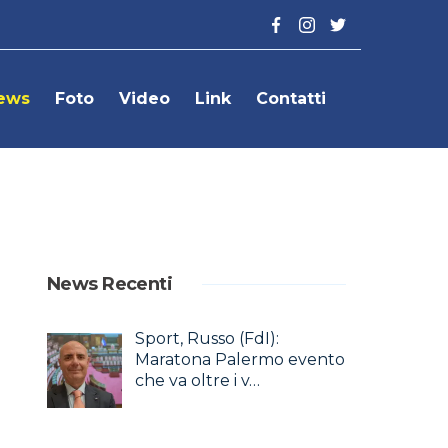
ews
Foto
Video
Link
Contatti
News Recenti
Sport, Russo (FdI):
Maratona Palermo evento
che va oltre i v…