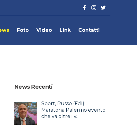
ews
Foto
Video
Link
Contatti
News Recenti
Sport, Russo (FdI):
Maratona Palermo evento
che va oltre i v…