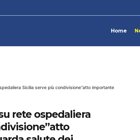
Home
N
ospedaliera Sicilia serve più condivisione”atto importante
 su rete ospedaliera
ndivisione”atto
arda salute dei