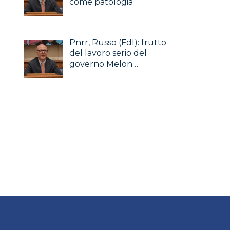
come patologia
Pnrr, Russo (FdI): frutto
del lavoro serio del
governo Melon…