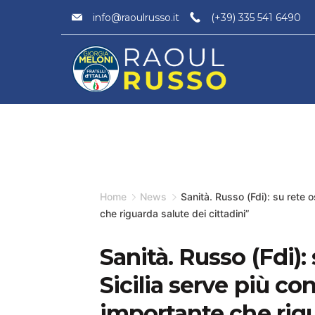
Skip
info@raoulrusso.it
(+39) 335 541 6490
to
content
Minimal
Agency
Home
News
Sanità. Russo (Fdi): su rete 
che riguarda salute dei cittadini”
Sanità. Russo (Fdi):
Sicilia serve più co
importante che rigu