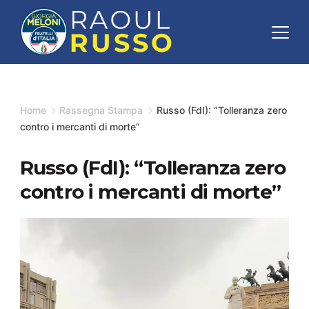
Skip
to
content
Minimal
Agency
Home
Rassegna Stampa
Russo (FdI): “Tolleranza zero
contro i mercanti di morte”
Russo (FdI): “Tolleranza zero
contro i mercanti di morte”